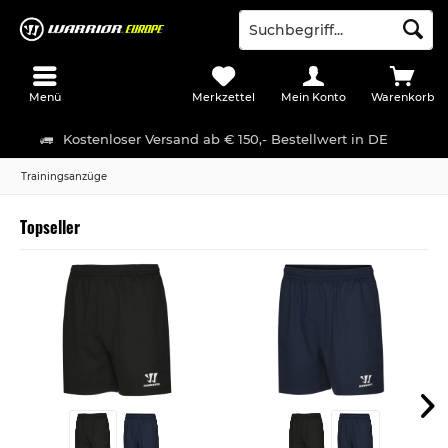
Menü
Merkzettel
Mein Konto
Warenkorb
Kostenloser Versand ab € 150,- Bestellwert in DE
Trainingsanzüge
Topseller