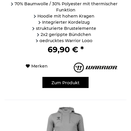
70% Baumwolle / 30% Polyester mit thermischer
Funktion
Hoodie mit hohem Kragen
Integrierter Kordelzug
strukturierte Brustelemente
2x2 gerippte Bündchen
gedrucktes Warrior Logo
...
69,90 € *
Merken
Zum Produkt