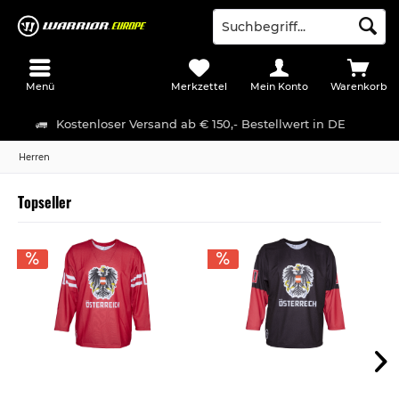
Menü
Merkzettel
Mein Konto
Warenkorb
Kostenloser Versand ab € 150,- Bestellwert in DE
Herren
Topseller