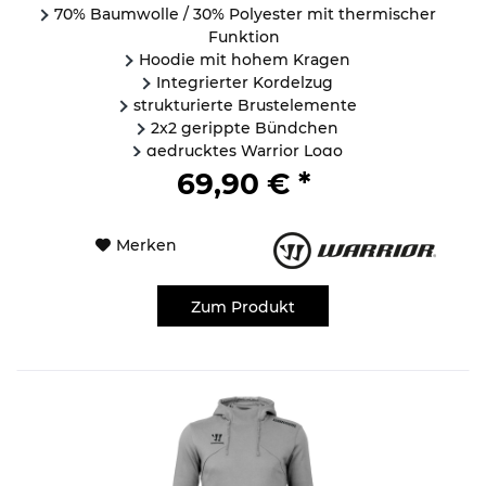
70% Baumwolle / 30% Polyester mit thermischer
Funktion
Hoodie mit hohem Kragen
Integrierter Kordelzug
strukturierte Brustelemente
2x2 gerippte Bündchen
gedrucktes Warrior Logo
...
69,90 € *
Merken
Zum Produkt