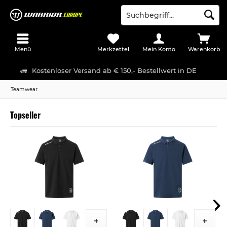
Menü
Merkzettel
Mein Konto
Warenkorb
Kostenloser Versand ab € 150,- Bestellwert in DE
Teamwear
Topseller