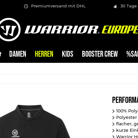
Premiumversand mit DHL
30 Tage
DAMEN
HERREN
KIDS
BOOSTER CREW
%SA
Perform
100% Poly
Polyester
flacher, 
kurze Ein
Warrior H