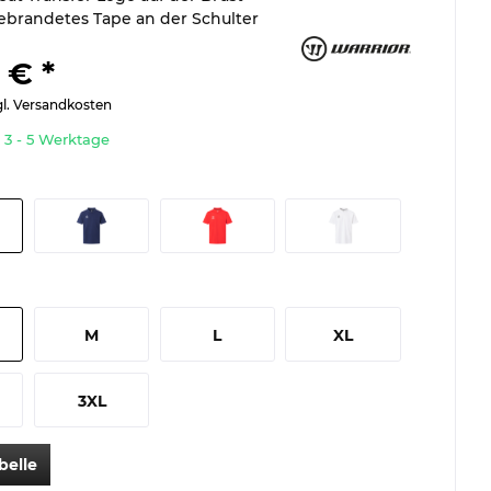
ebrandetes Tape an der Schulter
 € *
gl. Versandkosten
t 3 - 5 Werktage
M
L
XL
3XL
belle