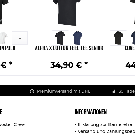
on Polo
Alpha X Cotton Feel Tee Senior
Cove
 € *
34,90 € *
44
Premiumversand mit DHL
30 Tage
E
INFORMATIONEN
ooster Crew
Erklärung zur Barrierefrei
Versand und Zahlungsbe