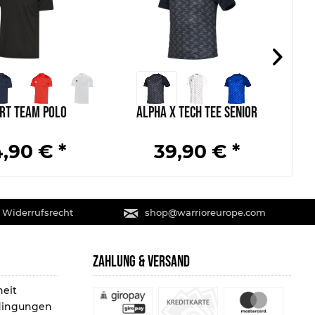
rt Team Polo
Alpha X Tech Tee Senior
,90 € *
39,90 € *
 Widerrufsrecht
shop@warrioreurope.com
ZAHLUNG & VERSAND
heit
dingungen