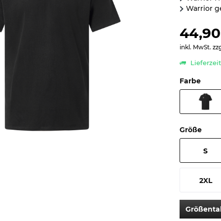
Warrior g
44,90
inkl. MwSt.
zz
Lieferzei
Farbe
Größe
S
2XL
Größenta