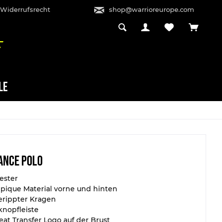
 Widerrufsrecht
shop@warrioreurope.com
LE
ance Polo
ester
 pique Material vorne und hinten
gerippter Kragen
knopfleiste
eat Transfer Logo auf der Brust