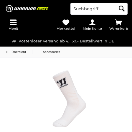
Menü
Merkzettel
Mein Konto
Warenkorb
Kostenloser Versand ab € 150,- Bestellwert in DE
Übersicht
Accessories