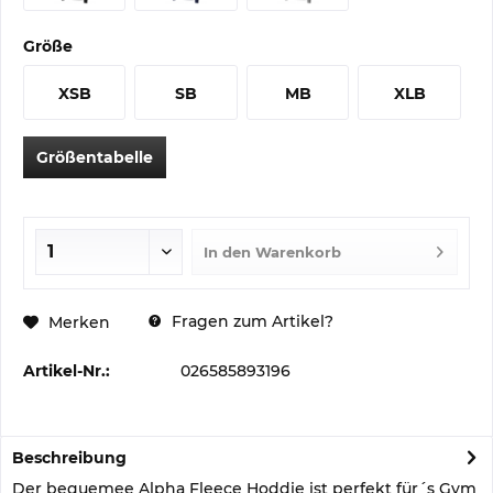
Größe
XSB
SB
MB
XLB
Größentabelle
In den
Warenkorb
Fragen zum Artikel?
Merken
Artikel-Nr.:
026585893196
Beschreibung
Der bequemee Alpha Fleece Hoddie ist perfekt für´s Gym