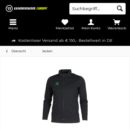
Menü
Merkzettel
Mein Konto
Warenkorb
Kostenloser Versand ab € 150,- Bestellwert in DE
Übersicht
Jacken