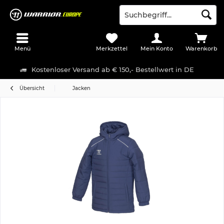
Menü
Merkzettel
Mein Konto
Warenkorb
Kostenloser Versand ab € 150,- Bestellwert in DE
Übersicht
Jacken