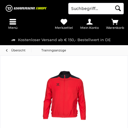
Menü
Merkzettel
Mein Konto
Warenkorb
Kostenloser Versand ab € 150,- Bestellwert in DE
Übersicht
Trainingsanzüge