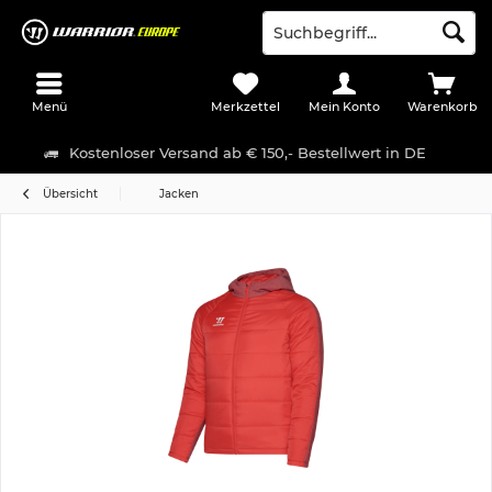
Menü
Merkzettel
Mein Konto
Warenkorb
Kostenloser Versand ab € 150,- Bestellwert in DE
Übersicht
Jacken