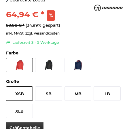
gedruckte Logos
64,94 € *
99,90 € *
(34,99% gespart)
inkl. MwSt.
zzgl. Versandkosten
Lieferzeit 3 - 5 Werktage
Farbe
Größe
XSB
SB
MB
LB
XLB
Größentabelle