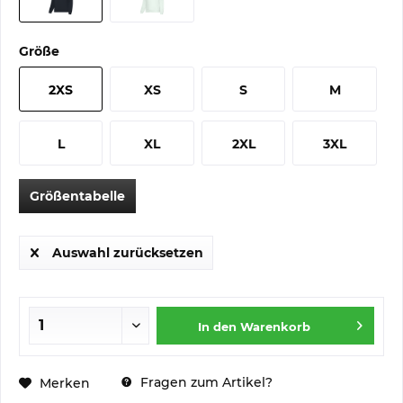
Größe
2XS
XS
S
M
L
XL
2XL
3XL
Größentabelle
Auswahl zurücksetzen
In den
Warenkorb
Fragen zum Artikel?
Merken