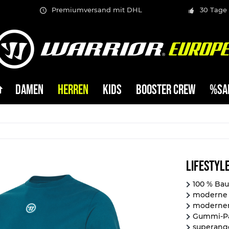
Premiumversand mit DHL
30 Tage
DAMEN
HERREN
KIDS
BOOSTER CREW
%SA
Lifestyle
100 % Ba
moderne 
moderner
Gummi-Pa
superang