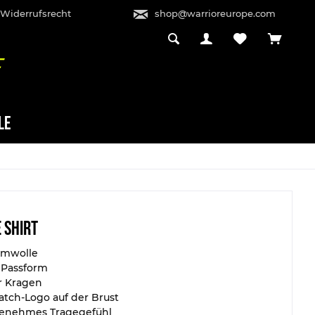
 Widerrufsrecht
shop@warrioreurope.com
LE
 Shirt
umwolle
Passform
 Kragen
tch-Logo auf der Brust
enehmes Tragegefühl