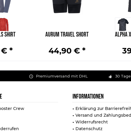
S Shirt
Aurum Travel Short
Alpha X
 € *
44,90 € *
39
Premiumversand mit DHL
30 Tage
E
INFORMATIONEN
ooster Crew
Erklärung zur Barrierefrei
Versand und Zahlungsbe
Widerrufsrecht
iderrufen
Datenschutz