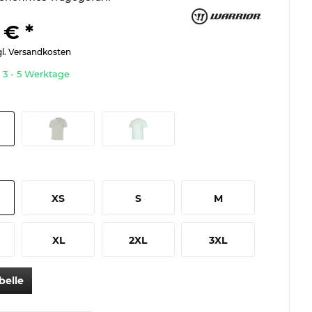
 € *
gl. Versandkosten
t 3 - 5 Werktage
XS
S
M
XL
2XL
3XL
belle