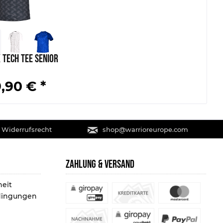
 Tech Tee Senior
,90 € *
 Widerrufsrecht
shop@warrioreurope.com
ZAHLUNG & VERSAND
heit
dingungen