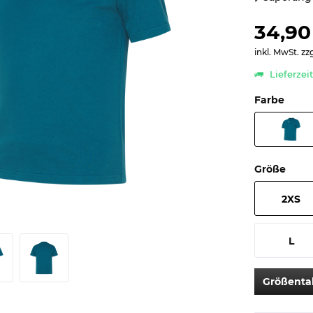
34,90
inkl. MwSt.
zz
Lieferzei
Farbe
Größe
2XS
L
Größenta