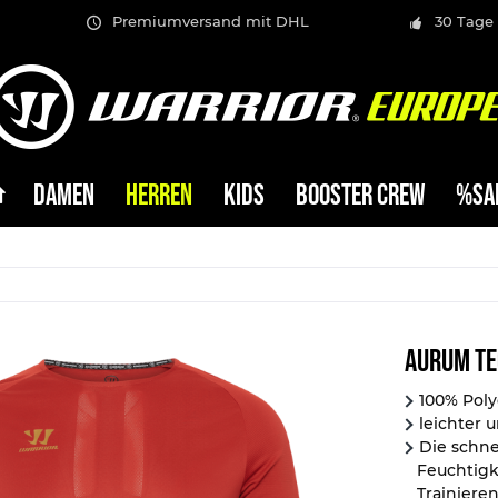
Premiumversand mit DHL
30 Tage
DAMEN
HERREN
KIDS
BOOSTER CREW
%SA
Aurum Te
100% Poly
leichter
Die schne
Feuchtigk
Trainieren