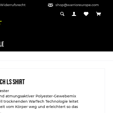
 Widerrufsrecht
shop@warrioreurope.com
LE
ch LS Shirt
ester
 und atmungsaktiver Polyester-Gewebemix
ll trocknenden WarTech Technologie leitet
eit vom Körper weg und erleichtert so das
.