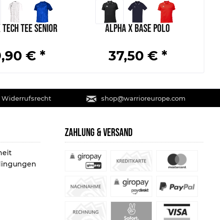
 Tech Tee Senior
Alpha X Base Polo
,90 € *
37,50 € *
 Widerrufsrecht
shop@warrioreurope.com
ZAHLUNG & VERSAND
heit
dingungen