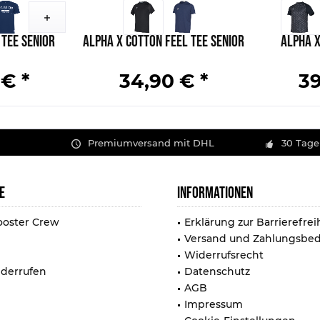
Tee Senior
Alpha X Cotton Feel Tee Senior
Alpha X
 € *
34,90 € *
39
Premiumversand mit DHL
30 Tage
E
INFORMATIONEN
ooster Crew
Erklärung zur Barrierefrei
Versand und Zahlungsbe
Widerrufsrecht
iderrufen
Datenschutz
AGB
Impressum