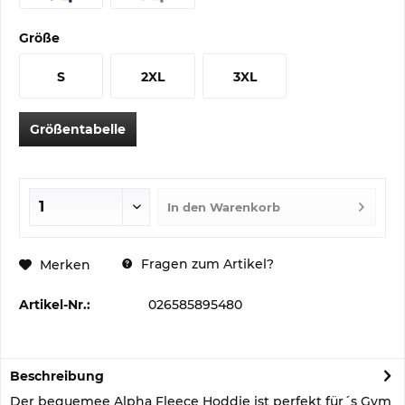
Größe
S
2XL
3XL
Größentabelle
In den
Warenkorb
Fragen zum Artikel?
Merken
Artikel-Nr.:
026585895480
Beschreibung
Der bequemee Alpha Fleece Hoddie ist perfekt für´s Gym