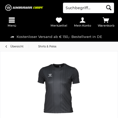
Menü
Merkzettel
Mein Konto
Warenkorb
Kostenloser Versand ab € 150,- Bestellwert in DE
Übersicht
Shirts & Polos