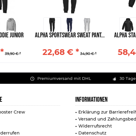
odie Junior
Alpha Sportswear Sweat Pant...
Alpha Sta
*
22,68 € *
58,4
39,90 € *
34,90 € *
Premiumversand mit DHL
30 Tage
E
INFORMATIONEN
ooster Crew
Erklärung zur Barrierefrei
Versand und Zahlungsbe
Widerrufsrecht
iderrufen
Datenschutz