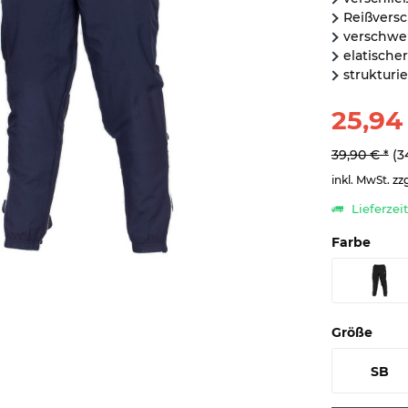
Reißvers
verschwei
elatische
strukturi
25,94
39,90 € *
(3
inkl. MwSt.
zz
Lieferzei
Farbe
Größe
SB