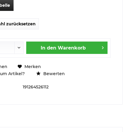
belle
hl zurücksetzen
In den
Warenkorb
hen
Merken
um Artikel?
Bewerten
191264526112