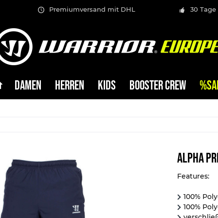
Premiumversand mit DHL
30 Tage
DAMEN
HERREN
KIDS
BOOSTER CREW
%SA
Alpha Pr
Features:
100% Poly
100% Poly
verschlie