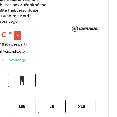
chlüsse am Außenknöchel
ßte Reißverschlüsse
r Bund mit Kordel
ertes Logo
 € *
4,99% gespart)
gl. Versandkosten
t 3 - 5 Werktage
MB
LB
XLB