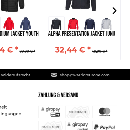
dium Jacket Youth
Alpha Presentation Jacket Junior
Alp
4 € *
32,44 € *
89,90 € *
49,90 € *
 Widerrufsrecht
shop@warrioreurope.com
ZAHLUNG & VERSAND
heit
dingungen