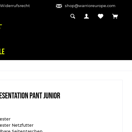
 Widerrufsrecht
shop@warrioreurope.com
LE
esentation Pant Junior
ester
ester Netzfutter
ßbare Seitentaschen