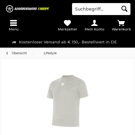
Menü
Merkzettel
Mein Konto
Warenkorb
Kostenloser Versand ab € 150,- Bestellwert in DE
Übersicht
Lifestyle