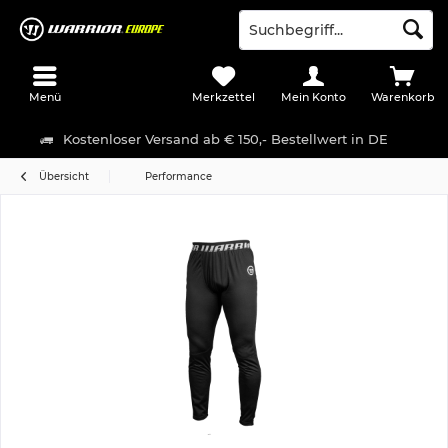
Menü
Merkzettel
Mein Konto
Warenkorb
Kostenloser Versand ab € 150,- Bestellwert in DE
Übersicht
Performance