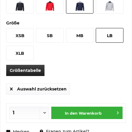
Größe
XSB
SB
MB
LB
XLB
Größentabelle
Auswahl zurücksetzen
In den
Warenkorb
Fragen zum Artikel?
Merken