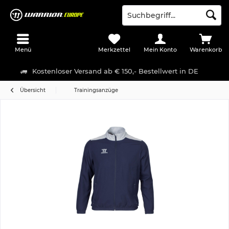
Menü
Merkzettel
Mein Konto
Warenkorb
Kostenloser Versand ab € 150,- Bestellwert in DE
Übersicht
Trainingsanzüge