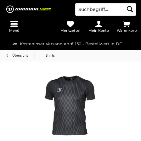
Menü
Merkzettel
Mein Konto
Warenkorb
Kostenloser Versand ab € 150,- Bestellwert in DE
Übersicht
Shirts