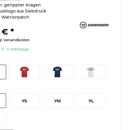
er, gerippter Kragen
ustlogo aus Siebdruck
 Warriorpatch
 € *
gl. Versandkosten
t 3 - 5 Werktage
YS
YM
YL