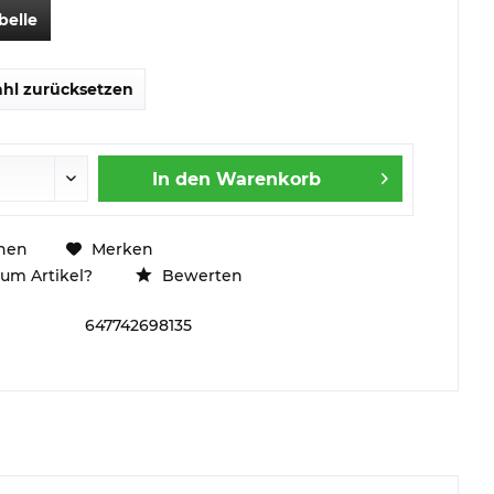
belle
hl zurücksetzen
In den
Warenkorb
hen
Merken
um Artikel?
Bewerten
647742698135