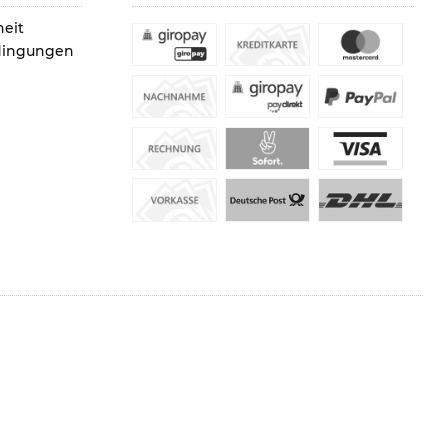
heit
dingungen