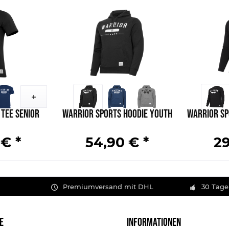
Tee Senior
Warrior Sports Hoodie Youth
Warrior Sp
 € *
54,90 € *
29
Premiumversand mit DHL
30 Tage
E
INFORMATIONEN