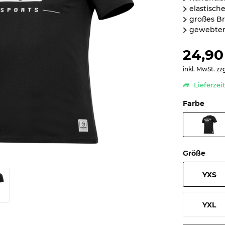
elastisch
großes Br
gewebter
24,90
inkl. MwSt.
zz
Lieferzei
Farbe
Größe
YXS
YXL