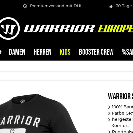
Premiumversand mit DHL
30 Tage
DAMEN
HERREN
KIDS
BOOSTER CREW
%SA
Warrior 
100% Bau
Farbe GRY
hergestel
Komfort
Rundhals