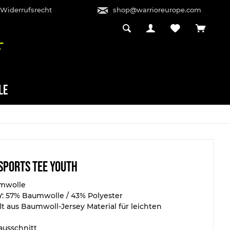
 Widerrufsrecht
shop@warrioreurope.com
LE
Sports Tee Youth
mwolle
: 57% Baumwolle / 43% Polyester
lt aus Baumwoll-Jersey Material für leichten
ausschnitt