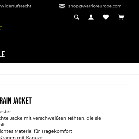
 Widerrufsrecht
shop@warrioreurope.com
LE
Rain Jacket
ester
hte Jacke mit verschweißten Nähten, die sie
ält
ichtes Material für Tragekomfort
 Kragen mit Kapuze