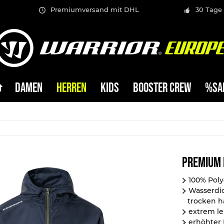
Premiumversand mit DHL
30 Tage
DAMEN
HERREN
KIDS
BOOSTER CREW
%SA
Premium 
100% Poly
Wasserdic
trocken h
extrem le
erhöhter