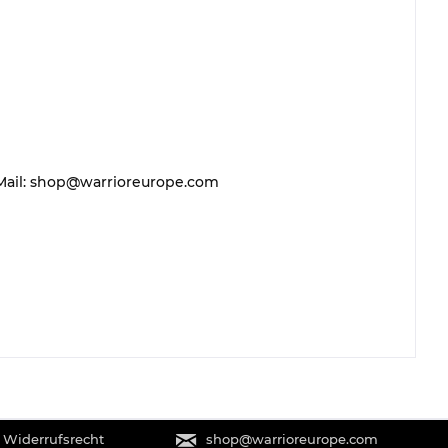
 E-Mail: shop@warrioreurope.com
 Widerrufsrecht
shop@warrioreurope.com