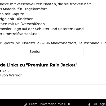
acke mit verschweißten Nähten, die sie trocken hält
s Material für Tragekomfort
en mit Kapuze
andgelenk-Bündchen
schen mit Reißverschlüssen
Transfer Logo auf der Schulter und unterem Bund
 Frontreißverschluss
or Sports Inc., Nordstr. 2, 87616 Marktoberdorf, Deutschland,
Senior
de Links zu "Premium Rain Jacket"
tikel?
l von Warrior
Premiumversand mit DHL
30 Tage