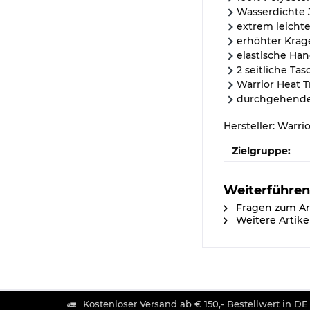
Wasserdichte J
extrem leichte
erhöhter Krag
elastische H
2 seitliche Ta
Warrior Heat 
durchgehender
Hersteller: Warri
Zielgruppe:
Weiterführen
Fragen zum Ar
Weitere Artike
Kostenloser Versand ab € 150,- Bestellwert in DE