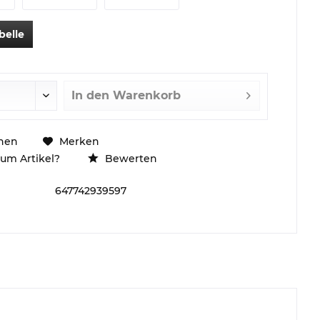
belle
In den
Warenkorb
hen
Merken
um Artikel?
Bewerten
647742939597