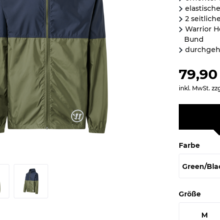
elastisc
2 seitlic
Warrior H
Bund
durchgeh
79,90
inkl. MwSt.
zz
Farbe
Green/Bla
Größe
M