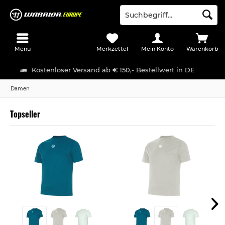
Menü
Merkzettel
Mein Konto
Warenkorb
Kostenloser Versand ab € 150,- Bestellwert in DE
Damen
Topseller