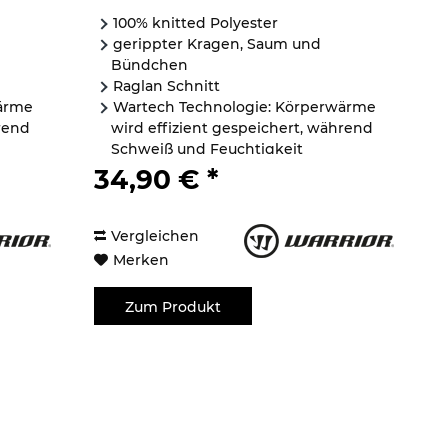
100% knitted Polyester
gerippter Kragen, Saum und
Bündchen
Raglan Schnitt
ärme
Wartech Technologie: Körperwärme
rend
wird effizient gespeichert, während
Schweiß und Feuchtigkeit
abtransportiert werden
34,90 € *
...
Vergleichen
Merken
Zum Produkt