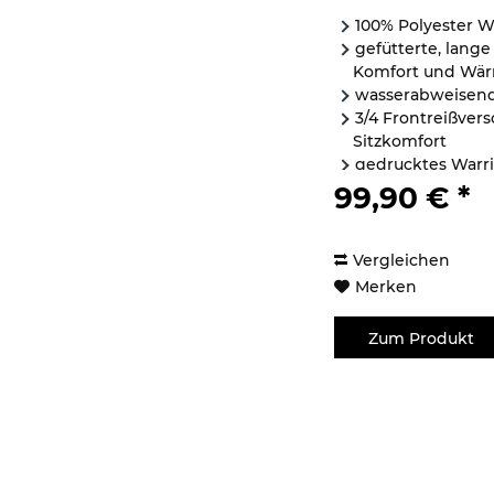
100% Polyester 
gefütterte, lange
Komfort und Wä
wasserabweisen
3/4 Frontreißvers
Sitzkomfort
gedrucktes Warri
Brust
99,90 € *
2...
Vergleichen
Merken
Zum Produkt