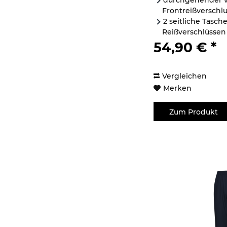
durchgehender v
YXL
Frontreißverschl
2 seitliche Tasch
Reißverschlüssen
gedrucktes Warrio
54,90 € *
Vergleichen
Merken
Zum Produkt