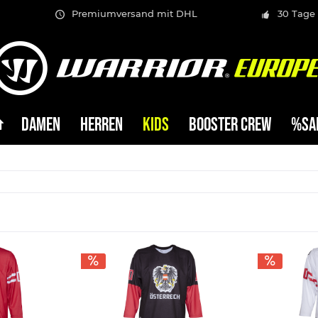
Premiumversand mit DHL
30 Tage
DAMEN
HERREN
KIDS
BOOSTER CREW
%SA