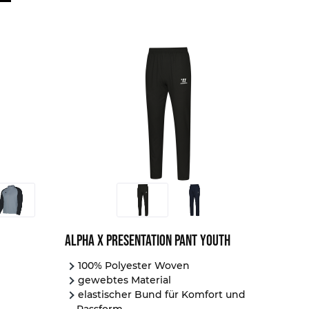
Weiß
Gunmetal
Toxic
Royal
Team Royal
Orange
Thunder
Tempo Red
Alpha X Presentation Pant Youth
100% Polyester Woven
gewebtes Material
elastischer Bund für Komfort und