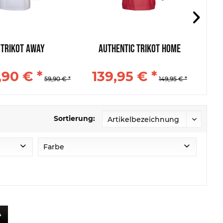
 Trikot Away
Authentic Trikot Home
,90 € *
139,95 € *
1
59,90 € *
149,95 € *
Sortierung:
Farbe
Schwarz
Rot
Navi
Grau
Highriskred