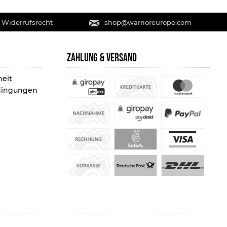
 Widerrufsrecht
shop@warrioreurope.com
ZAHLUNG & VERSAND
heit
dingungen