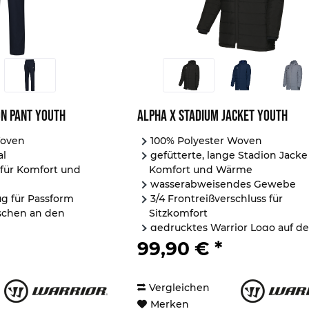
on Pant Youth
Alpha X Stadium Jacket Youth
Woven
100% Polyester Woven
al
gefütterte, lange Stadion Jacke
 für Komfort und
Komfort und Wärme
wasserabweisendes Gewebe
ug für Passform
3/4 Frontreißverschluss für
aschen an den
Sitzkomfort
gedrucktes Warrior Logo auf de
m unteren...
Brust
99,90 € *
2...
Vergleichen
Merken