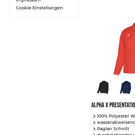
Impressum
2XS
Cookie-Einstellungen
XS
S
M
L
XL
2XL
3XL
XSB
SB
MB
LB
XLB
Alpha X Presentatio
YXS
YS
100% Polyester 
wasserabweisen
YM
Raglan Schnitt
YL