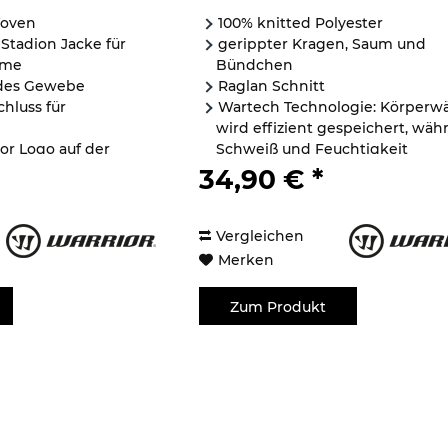
Woven
100% knitted Polyester
 Stadion Jacke für
gerippter Kragen, Saum und
rme
Bündchen
des Gewebe
Raglan Schnitt
chluss für
Wartech Technologie: Körperw
wird effizient gespeichert, wäh
or Logo auf der
Schweiß und Feuchtigkeit
abtransportiert werden
34,90 € *
...
Vergleichen
Merken
Zum Produkt