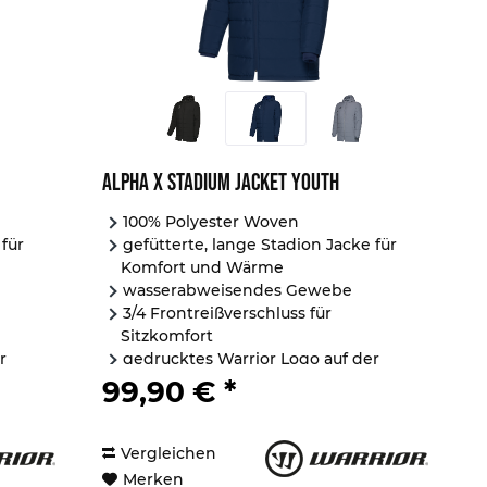
Alpha X Stadium Jacket Youth
100% Polyester Woven
 für
gefütterte, lange Stadion Jacke für
Komfort und Wärme
wasserabweisendes Gewebe
3/4 Frontreißverschluss für
Sitzkomfort
r
gedrucktes Warrior Logo auf der
Brust
99,90 € *
2...
Vergleichen
Merken