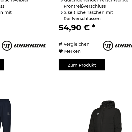
erschweißter
durchgehender verschweißter
uss
Frontreißverschluss
en mit
2 seitliche Taschen mit
Reißverschlüssen
r Logo auf der...
gedrucktes Warrior Logo auf der
54,90 € *
Vergleichen
Merken
Zum Produkt