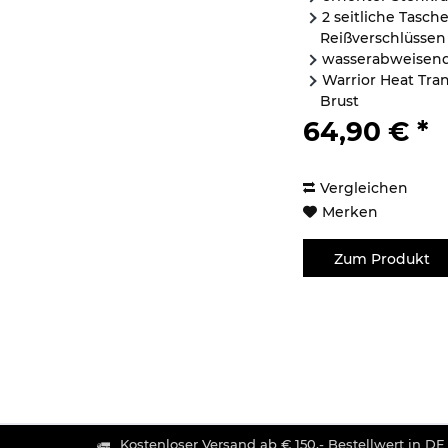
2 seitliche Tasch
Reißverschlüssen
wasserabweisen
Warrior Heat Tran
Brust
Warrior gebrande
64,90 € *
Vergleichen
Merken
Zum Produkt
Kostenloser Versand ab € 150,- Bestellwert in DE