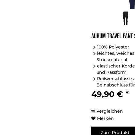
Aurum Travel Pant 
100% Polyester
leichtes, weiches
Strickmaterial
elastischer Kord
und Passform
Reißverschlüsse
Beinabschluss für
2 seitliche und ein
49,90 € *
Vergleichen
Merken
Zum Produkt