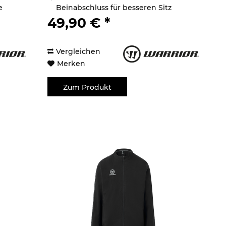
e
Beinabschluss für besseren Sitz
2 seitliche und eine...
49,90 € *
Vergleichen
Merken
Zum Produkt