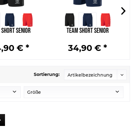
 Short Senior
Team Short Senior
,90 € *
34,90 € *
Sortierung:
Größe
S
M
L
XL
2XL