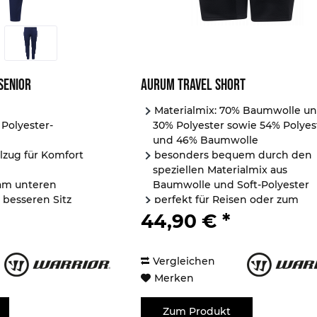
Senior
Aurum Travel Short
Materialmix: 70% Baumwolle u
 Polyester-
30% Polyester sowie 54% Polyes
und 46% Baumwolle
elzug für Komfort
besonders bequem durch den
speziellen Materialmix aus
 am unteren
Baumwolle und Soft-Polyester
 besseren Sitz
perfekt für Reisen oder zum
e...
Chillen...
44,90 € *
Vergleichen
Merken
Zum Produkt