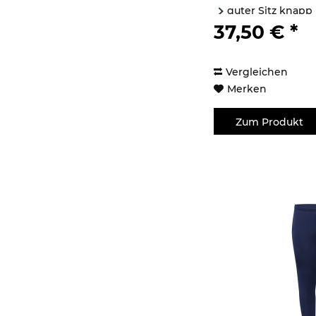
guter Sitz knapp 
für...
37,50 € *
Vergleichen
Merken
Zum Produkt