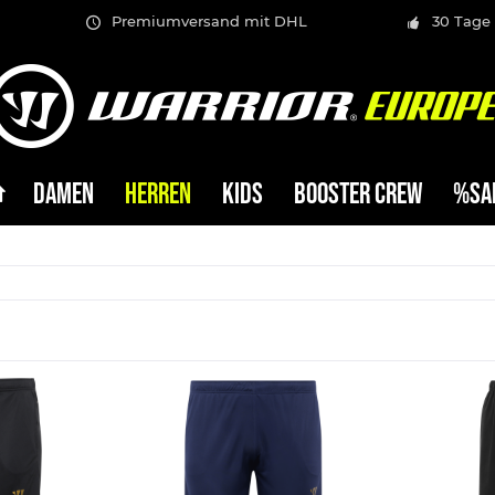
Premiumversand mit DHL
30 Tage
DAMEN
HERREN
KIDS
BOOSTER CREW
%SA