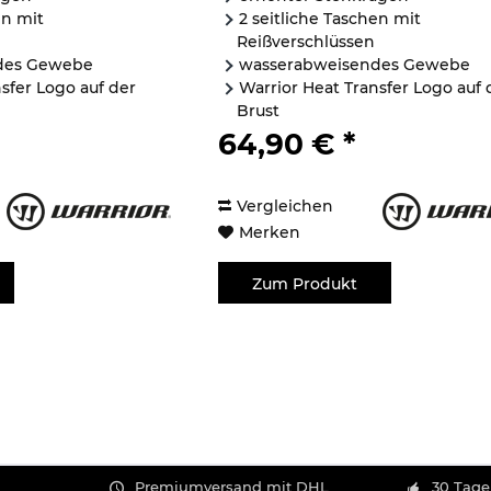
en mit
2 seitliche Taschen mit
Reißverschlüssen
des Gewebe
wasserabweisendes Gewebe
sfer Logo auf der
Warrior Heat Transfer Logo auf 
Brust
tes Tape...
Warrior gebrandetes Tape...
64,90 € *
Vergleichen
Merken
Zum Produkt
Premiumversand mit DHL
30 Tage