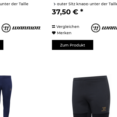
unter der Taille
guter Sitz knapp unter der Taill
für...
37,50 € *
Vergleichen
Merken
Zum Produkt