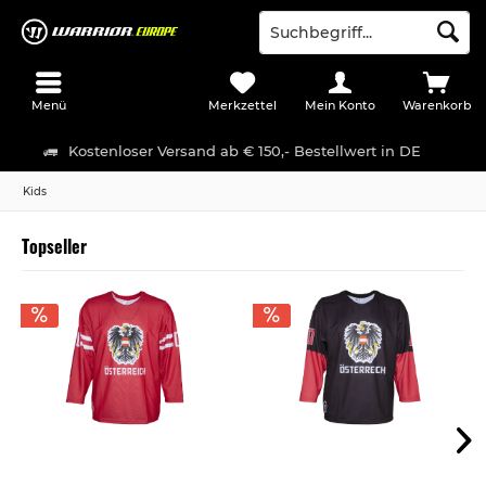
Menü
Merkzettel
Mein Konto
Warenkorb
Kostenloser Versand ab € 150,- Bestellwert in DE
Kids
Topseller