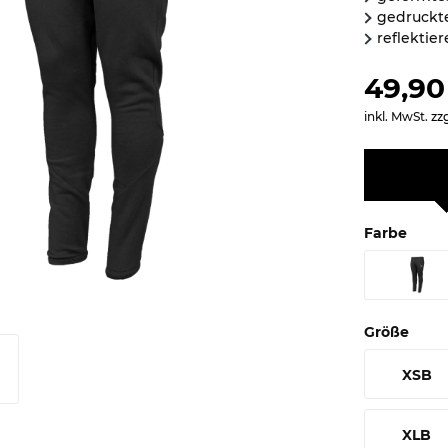
gedruckte
reflektie
49,90
inkl. MwSt.
zz
Farbe
Größe
XSB
XLB