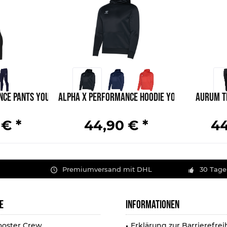
nce Pants Youth
Alpha X Performance Hoodie Youth
Aurum T
 € *
44,90 € *
44
Premiumversand mit DHL
30 Tage
E
INFORMATIONEN
ooster Crew
Erklärung zur Barrierefrei