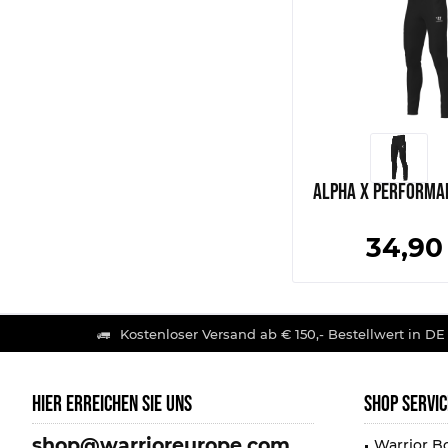
Alpha X Performa
34,90
Kostenloser Versand ab € 150,- Bestellwert in DE
HIER ERREICHEN SIE UNS
SHOP SERVIC
shop@warrioreurope.com
Warrior B