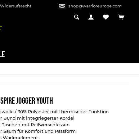
 Widerrufsrecht
shop@warrioreurope.com
LE
Aspire Jogger Youth
olle / 30% Polyester mit thermischer Funktion
er Bund mit integriegerter Kordel
he Taschen mit Reißverschlüssen
er Saum für Komfort und Passform
s Wadenelement