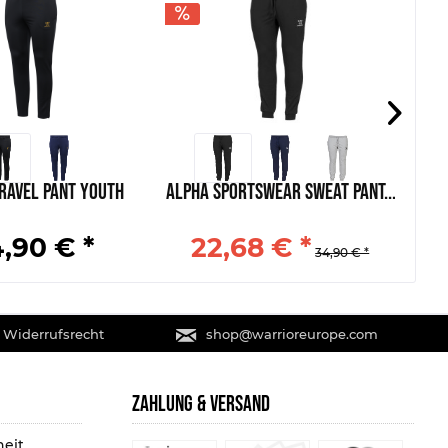
ravel Pant Youth
Alpha Sportswear Sweat Pant...
C
,90 € *
22,68 € *
34,90 € *
 Widerrufsrecht
shop@warrioreurope.com
ZAHLUNG & VERSAND
heit