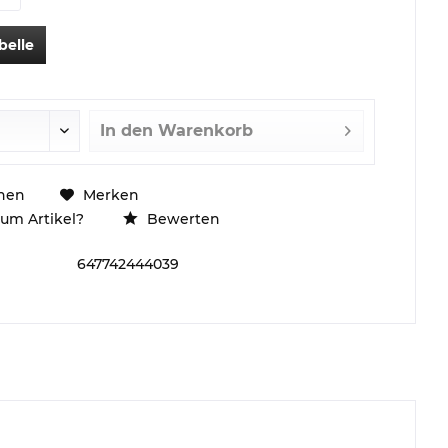
belle
In den
Warenkorb
hen
Merken
um Artikel?
Bewerten
647742444039