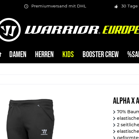
Premiumversand mit DHL
30 Tage
DAMEN
HERREN
KIDS
BOOSTER CREW
%SA
Alpha X 
70% Baumw
elastisch
2 seitlic
elastisch
geformte