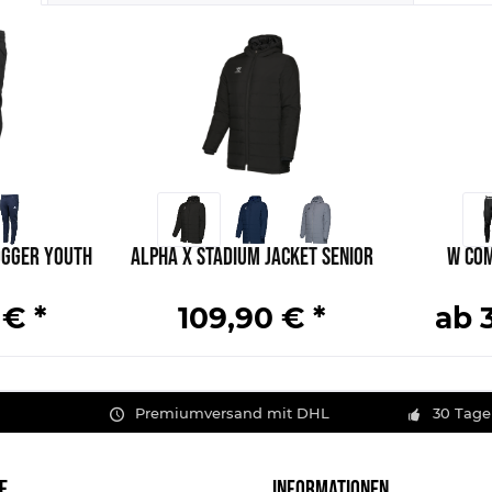
ogger Youth
Alpha X Stadium Jacket Senior
W Com
 € *
109,90 € *
ab 
Premiumversand mit DHL
30 Tage
E
INFORMATIONEN