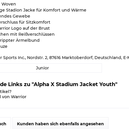
r Woven
ange Stadion Jacke für Komfort und Wärme
endes Gewebe
erschluss für Sitzkomfort
rior Logo auf der Brust
schen mit Reißverschlüssen
erippter Ärmelbund
puze
or Sports Inc., Nordstr. 2, 87616 Marktoberdorf, Deutschland,
Junior
de Links zu "Alpha X Stadium Jacket Youth"
tikel?
l von Warrior
uch
Kunden haben sich ebenfalls angesehen