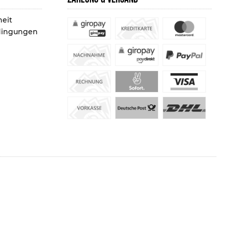
heit
dingungen