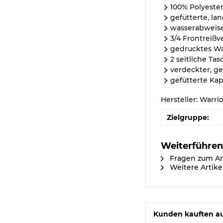
100% Polyeste
gefütterte, l
wasserabweis
3/4 Frontreißv
gedrucktes War
2 seitliche Ta
verdeckter, g
gefütterte Ka
Hersteller: Warri
Zielgruppe:
Weiterführen
Fragen zum Ar
Weitere Artike
Kunden kauften a