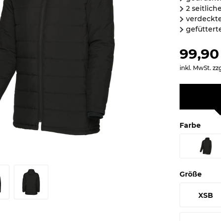
2 seitlic
verdeckte
gefüttert
99,90
inkl. MwSt.
zz
Farbe
Größe
XSB