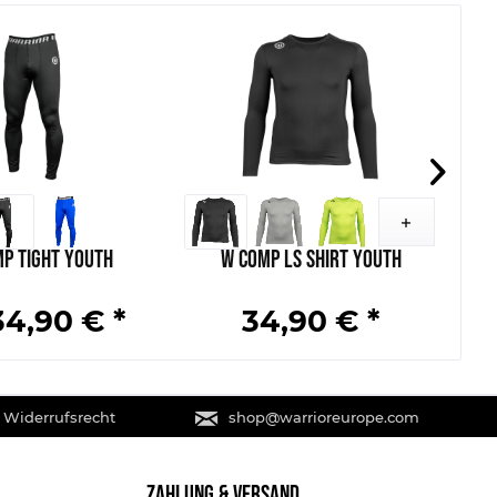
p Tight Youth
W Comp LS Shirt Youth
A
34,90 € *
34,90 € *
 Widerrufsrecht
shop@warrioreurope.com
ZAHLUNG & VERSAND