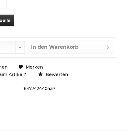
belle
In den
Warenkorb
hen
Merken
um Artikel?
Bewerten
647742440437