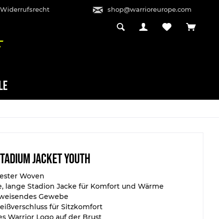
 Widerrufsrecht
shop@warrioreurope.com
LE
Stadium Jacket Youth
yester Woven
e, lange Stadion Jacke für Komfort und Wärme
weisendes Gewebe
reißverschluss für Sitzkomfort
s Warrior Logo auf der Brust