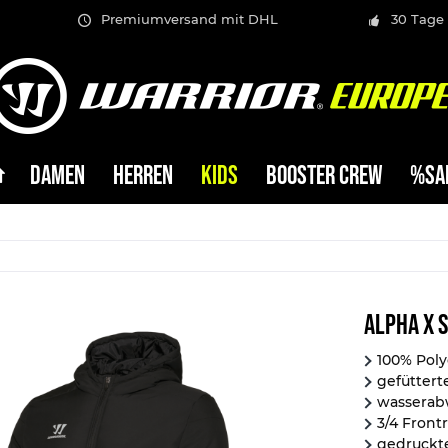
Premiumversand mit DHL
30 Tage
DAMEN
HERREN
KIDS
BOOSTER CREW
%SA
Alpha X 
100% Pol
gefüttert
wasserab
3/4 Front
gedruckte