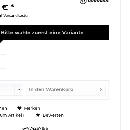
 € *
gl. Versandkosten
Bitte wähle zuerst eine Variante
In den
Warenkorb
hen
Merken
um Artikel?
Bewerten
647742671961