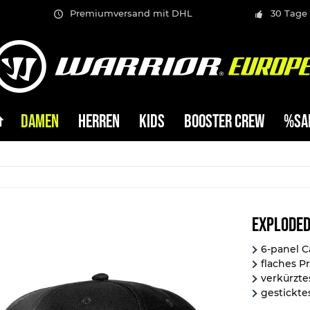
Premiumversand mit DHL
30 Tage
DAMEN
HERREN
KIDS
BOOSTER CREW
%SA
Exploded
6-panel C
flaches Pr
verkürzte
gestickte