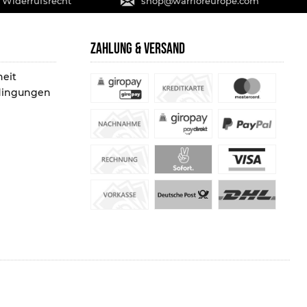
 Widerrufsrecht
shop@warrioreurope.com
ZAHLUNG & VERSAND
heit
dingungen