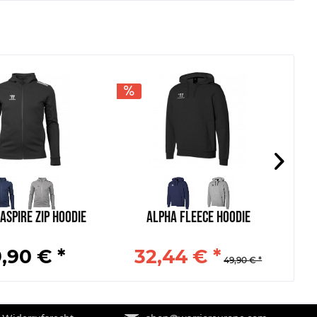
Aspire Zip Hoodie
Alpha Fleece Hoodie
Alp
,90 € *
32,44 € *
49,90 € *