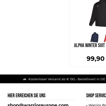
Alpha Winter Suit
99,90
Kostenloser Versand ab € 150,- Bestellwert in DE
HIER ERREICHEN SIE UNS
SHOP SERVIC
shop@warrioreurope.com
Warrior B