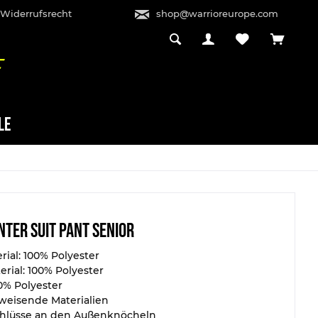
 Widerrufsrecht
shop@warrioreurope.com
LE
nter Suit Pant Senior
ial: 100% Polyester
rial: 100% Polyester
00% Polyester
weisende Materialien
chlüsse an den Außenknöcheln