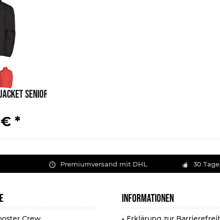
 Jacket Senior
 € *
Premiumversand mit DHL
30 Tage
E
INFORMATIONEN
ooster Crew
Erklärung zur Barrierefrei