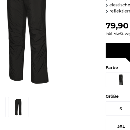
elastisch
reflektie
79,90
inkl. MwSt.
zz
Farbe
Größe
S
3XL