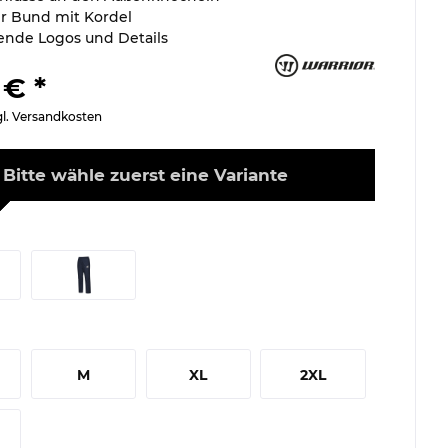
er Bund mit Kordel
rende Logos und Details
 € *
gl. Versandkosten
Bitte wähle zuerst eine Variante
M
XL
2XL