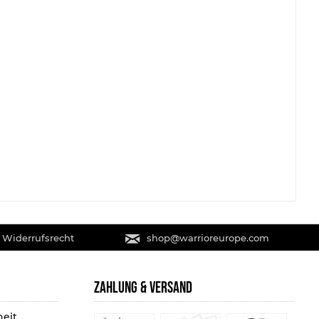
 Widerrufsrecht
shop@warrioreurope.com
ZAHLUNG & VERSAND
heit