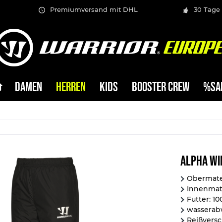
Premiumversand mit DHL
30 Tage
DAMEN
HERREN
KIDS
BOOSTER CREW
%SA
Alpha Wi
Obermater
Innenmate
Futter: 1
wasserab
Reißvers