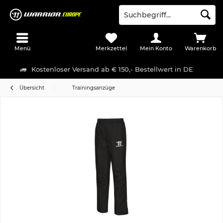
Menü
Merkzettel
Mein Konto
Warenkorb
Kostenloser Versand ab € 150,- Bestellwert in DE
Übersicht
Trainingsanzüge