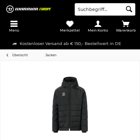
Menü
Merkzettel
Mein Konto
Warenkorb
Kostenloser Versand ab € 150,- Bestellwert in DE
Übersicht
Jacken