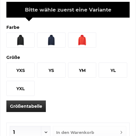
Bitte wähle zuerst eine Variante
Farbe
Größe
YXS
YS
YM
YL
YXL
Größentabelle
In den
Warenkorb