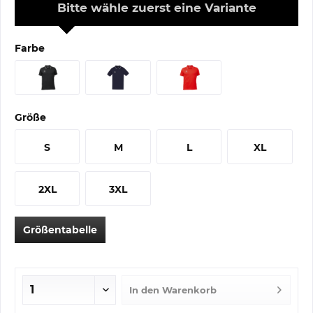
Bitte wähle zuerst eine Variante
Farbe
Größe
S
M
L
XL
2XL
3XL
Größentabelle
In den
Warenkorb