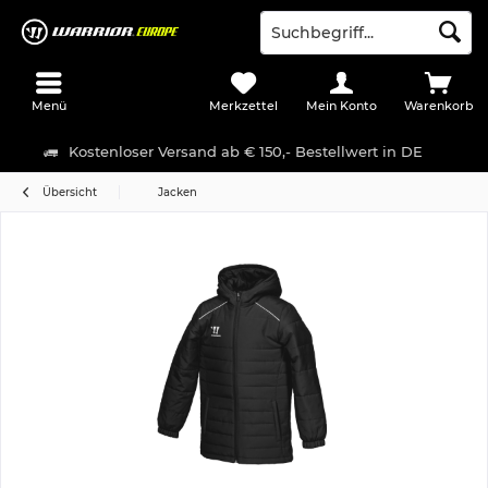
Menü
Merkzettel
Mein Konto
Warenkorb
Kostenloser Versand ab € 150,- Bestellwert in DE
Übersicht
Jacken