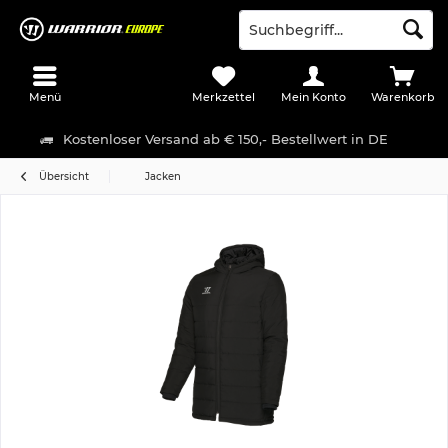
Menü
Merkzettel
Mein Konto
Warenkorb
Kostenloser Versand ab € 150,- Bestellwert in DE
Übersicht
Jacken