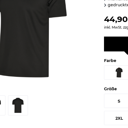
gedruckt
44,90
inkl. MwSt.
zz
Farbe
Größe
S
2XL