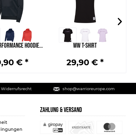
rformance Hoodie...
WW T-Shirt
,90 € *
29,90 € *
 Widerrufsrecht
shop@warrioreurope.com
ZAHLUNG & VERSAND
heit
dingungen