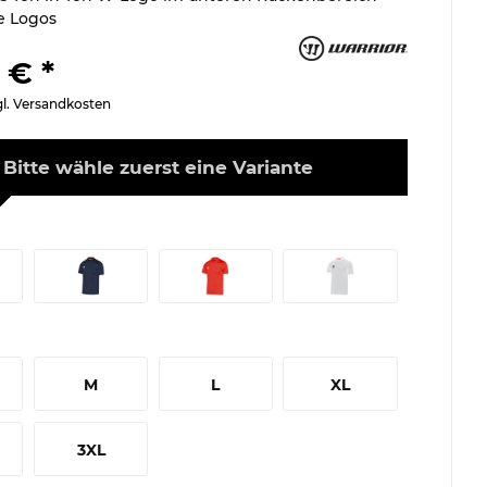
e Logos
 € *
gl. Versandkosten
Bitte wähle zuerst eine Variante
M
L
XL
3XL