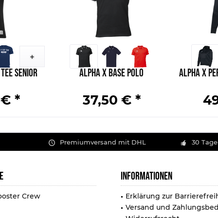
Tee Senior
Alpha X Base Polo
Alpha X Pe
 € *
37,50 € *
49
Premiumversand mit DHL
30 Tage
E
INFORMATIONEN
ooster Crew
Erklärung zur Barrierefrei
Versand und Zahlungsbe