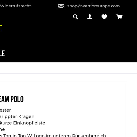
 Widerrufsrecht
shop@warrioreurope.com
LE
eam Polo
ester
gerippter Kragen
kurze Einknopfleiste
he
s Ton in Ton W-Logo im unteren Rückenbereich