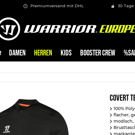
Premiumversand mit DHL
30 Tage
DAMEN
HERREN
KIDS
BOOSTER CREW
%SA
Covert T
100% Poly
flacher, 
modisch, 
Brusttasc
markante