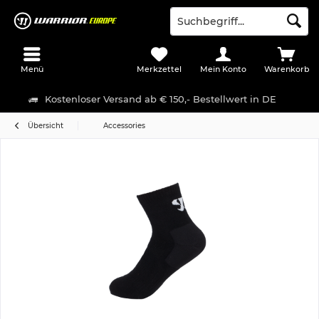
Menü
Merkzettel
Mein Konto
Warenkorb
Kostenloser Versand ab € 150,- Bestellwert in DE
Übersicht
Accessories