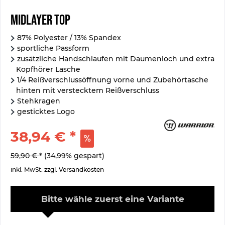
screen
reader
Midlayer Top
to
help
87% Polyester / 13% Spandex
you
sportliche Passform
navigate
zusätzliche Handschlaufen mit Daumenloch und extra
and
interact
Kopfhörer Lasche
with
1/4 Reißverschlussöffnung vorne und Zubehörtasche
the
hinten mit verstecktem Reißverschluss
content.
Stehkragen
gesticktes Logo
38,94 € *
59,90 € *
(34,99% gespart)
inkl. MwSt.
zzgl. Versandkosten
Bitte wähle zuerst eine Variante