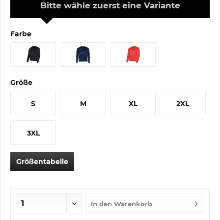
Bitte wähle zuerst eine Variante
Farbe
Größe
S
M
XL
2XL
3XL
Größentabelle
In den
Warenkorb