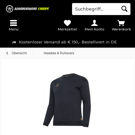
Menü
Merkzettel
Mein Konto
Warenkorb
Kostenloser Versand ab € 150,- Bestellwert in DE
Übersicht
Hoodies & Pullovers